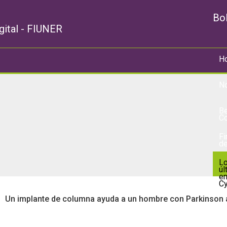
Bol
gital - FIUNER
H
No
Be
Co
Fi
de
L
úl
e
C
Un implante de columna ayuda a un hombre con Parkinson 