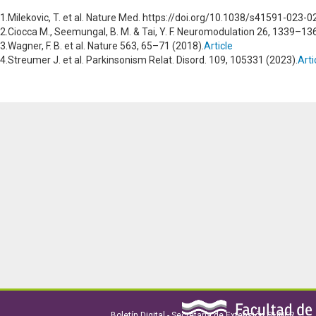
1.Milekovic, T. et al. Nature Med. https://doi.org/10.1038/s41591-023-0
2.Ciocca M., Seemungal, B. M. & Tai, Y. F. Neuromodulation 26, 1339–13
3.Wagner, F. B. et al. Nature 563, 65–71 (2018).
Article
4.Streumer J. et al. Parkinsonism Relat. Disord. 109, 105331 (2023).
Arti
Boletín Digital - Secretaría de Extensión FIUNER