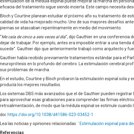
estimulación de la médula espinal puede mejorar la marcha en personas
eficacia del tratamiento sigue siendo incierta. Este campo necesita
Bloch y Courtine planean estudiar el próximo año su tratamiento de es
calidad de vida ha mejorado mucho. Uno de sus mayores desafíos antes
piernas se atascaban repentinamente en medio del movimiento.
“
Me caía de cinco a seis veces al día
”, dijo Gauthier en una conferencia
dejar de trabajar. Por ejemplo, antes era imposible entrar a una tienda
sucede”. Gauthier dijo que anteriormente trabajó como arquitecto y fue
Gauthier había recibido previamente tratamientos estándar para el Park
neuroprótesis en lo profundo del cerebro. La estimulación cerebral pro
sus problemas de marcha.
En el estudio, Courtine y Bloch probaron la estimulación espinal sola 
producía los mejores resultados.
Los sistemas DBS más avanzados que el de Gauthier pueden registrar la 
para aprovechar esas grabaciones para comprender las firmas eléctric
retroalimentación, de modo que la médula espinal se estimule cuando l
doi:
https://doi.org/10.1038/d41586-023-03452-1
Lea las noticias y opiniones relacionadas:
' Estimulación espinal para d
Referencias