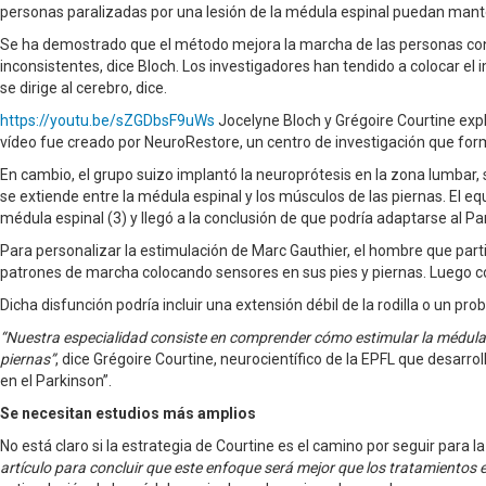
personas paralizadas por una lesión de la médula espinal puedan mante
Se ha demostrado que el método mejora la marcha de las personas con P
inconsistentes, dice Bloch. Los investigadores han tendido a colocar e
se dirige al cerebro, dice.
https://youtu.be/sZGDbsF9uWs
Jocelyne Bloch y Grégoire Courtine exp
vídeo fue creado por NeuroRestore, un centro de investigación que forma
En cambio, el grupo suizo implantó la neuroprótesis en la zona lumbar, 
se extiende entre la médula espinal y los músculos de las piernas. El equ
médula espinal (3) y llegó a la conclusión de que podría adaptarse al Pa
Para personalizar la estimulación de Marc Gauthier, el hombre que parti
patrones de marcha colocando sensores en sus pies y piernas. Luego co
Dicha disfunción podría incluir una extensión débil de la rodilla o un pr
“Nuestra especialidad consiste en comprender cómo estimular la médula 
piernas”
, dice Grégoire Courtine, neurocientífico de la EPFL que desarr
en el Parkinson”.
Se necesitan estudios más amplios
No está claro si la estrategia de Courtine es el camino por seguir para l
artículo para concluir que este enfoque será mejor que los tratamientos 