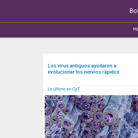
Bol
H
Los virus antiguos ayudaron a
evolucionar los nervios rápidos
Lo último en CyT