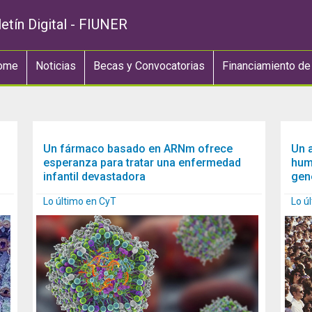
etín Digital - FIUNER
ome
Noticias
Becas y Convocatorias
Financiamiento de
Un fármaco basado en ARNm ofrece
Un 
esperanza para tratar una enfermedad
hum
infantil devastadora
gen
Lo último en CyT
Lo ú