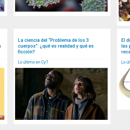
La ciencia del “Problema de los 3
El d
s
cuerpos”: ¿qué es realidad y qué es
las 
ficción?
rec
Lo último en CyT
Lo ú