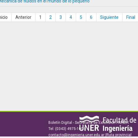
ecánica de fluidos en el mundo de lo pequeño
nicio
Anterior
1
2
3
4
5
6
Siguiente
Final
Boletín Digital - Secretaría de Extensión FIUNER
Tel: (0343) 4975-100 |
contacto@ingenieria.uner.edu.ar |Ruta provincial